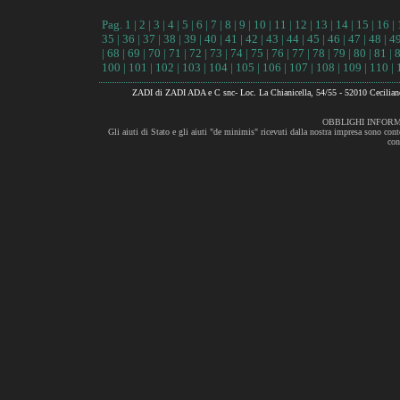
Pag.
1
|
2
|
3
|
4
|
5
|
6
|
7
|
8
|
9
|
10
|
11
|
12
|
13
|
14
|
15
|
16
|
35
|
36
|
37
|
38
|
39
|
40
|
41
|
42
|
43
|
44
|
45
|
46
|
47
|
48
|
4
|
68
|
69
|
70
|
71
|
72
|
73
|
74
|
75
|
76
|
77
|
78
|
79
|
80
|
81
|
100
|
101
|
102
|
103
|
104
|
105
|
106
|
107
|
108
|
109
|
110
|
ZADI di ZADI ADA e C snc- Loc. La Chianicella, 54/55 - 52010 Cecili
OBBLIGHI INFORM
Gli aiuti di Stato e gli aiuti "de minimis" ricevuti dalla nostra impresa sono cont
con