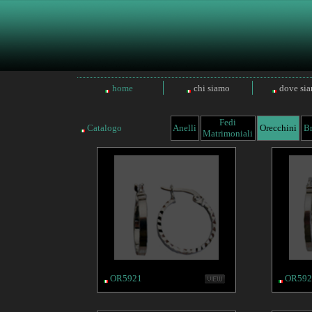
home
chi siamo
dove si
Fedi
Catalogo
Anelli
Orecchini
Br
Matrimoniali
OR5921
OR592