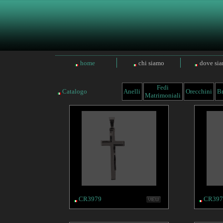
home
chi siamo
dove si
Fedi
Catalogo
Anelli
Orecchini
Br
Matrimoniali
CR3979
CR397