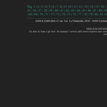
Pag.
1
|
2
|
3
|
4
|
5
|
6
|
7
|
8
|
9
|
10
|
11
|
12
|
13
|
14
|
15
|
16
|
35
|
36
|
37
|
38
|
39
|
40
|
41
|
42
|
43
|
44
|
45
|
46
|
47
|
48
|
4
|
68
|
69
|
70
|
71
|
72
|
73
|
74
|
75
|
76
|
77
|
78
|
79
|
80
|
81
|
ZADI di ZADI ADA e C snc- Loc. La Chianicella, 54/55 - 52010 Cecili
OBBLIGHI INFORM
Gli aiuti di Stato e gli aiuti "de minimis" ricevuti dalla nostra impresa sono cont
con