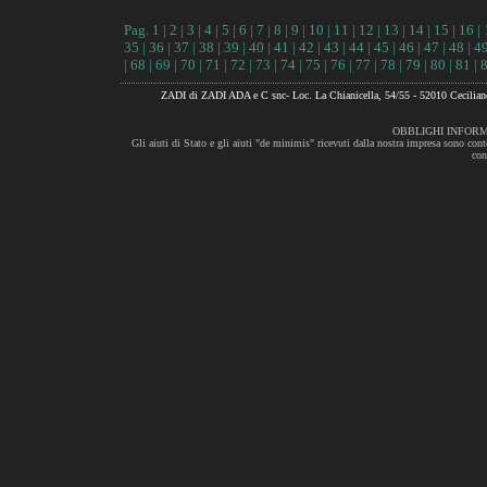
Pag.
1
|
2
|
3
|
4
|
5
|
6
|
7
|
8
|
9
|
10
|
11
|
12
|
13
|
14
|
15
|
16
|
35
|
36
|
37
|
38
|
39
|
40
|
41
|
42
|
43
|
44
|
45
|
46
|
47
|
48
|
4
|
68
|
69
|
70
|
71
|
72
|
73
|
74
|
75
|
76
|
77
|
78
|
79
|
80
|
81
|
ZADI di ZADI ADA e C snc- Loc. La Chianicella, 54/55 - 52010 Cecili
OBBLIGHI INFORM
Gli aiuti di Stato e gli aiuti "de minimis" ricevuti dalla nostra impresa sono cont
con