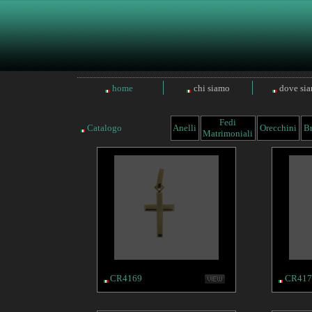
home
chi siamo
dove si
Fedi
Catalogo
Anelli
Orecchini
Br
Matrimoniali
CR4169
CR417