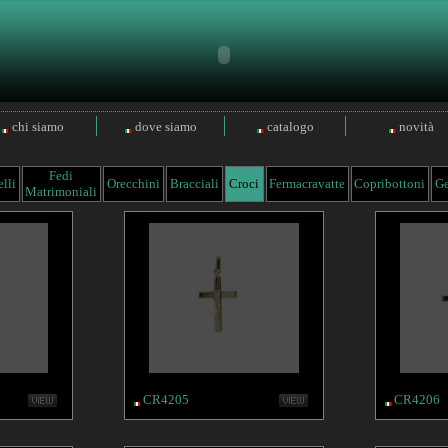
chi siamo
dove siamo
catalogo
novità
Fedi
lli
Orecchini
Bracciali
Croci
Fermacravatte
Copribottoni
Ge
Matrimoniali
CR4205
CR4206