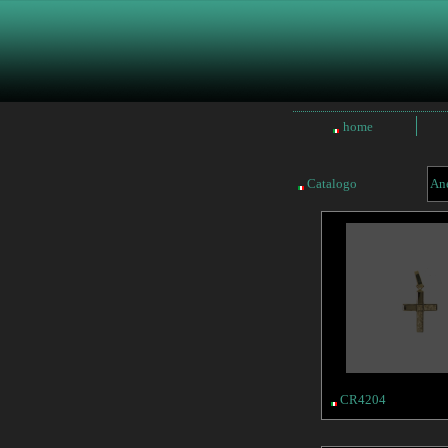
home
Catalogo
Ane
CR4204