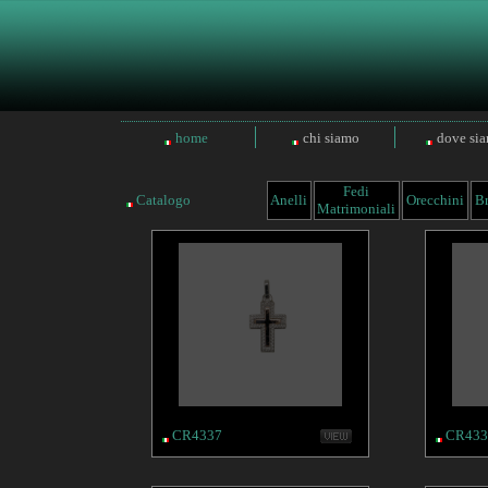
home
chi siamo
dove si
Fedi
Catalogo
Anelli
Orecchini
Br
Matrimoniali
CR4337
CR433