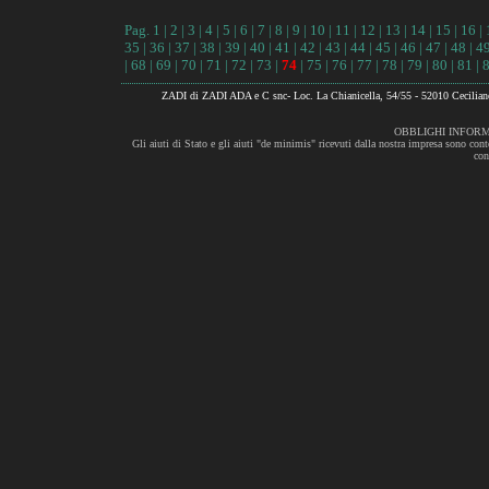
Pag.
1
|
2
|
3
|
4
|
5
|
6
|
7
|
8
|
9
|
10
|
11
|
12
|
13
|
14
|
15
|
16
|
35
|
36
|
37
|
38
|
39
|
40
|
41
|
42
|
43
|
44
|
45
|
46
|
47
|
48
|
4
|
68
|
69
|
70
|
71
|
72
|
73
|
74
|
75
|
76
|
77
|
78
|
79
|
80
|
81
|
ZADI di ZADI ADA e C snc- Loc. La Chianicella, 54/55 - 52010 Cecili
OBBLIGHI INFORM
Gli aiuti di Stato e gli aiuti "de minimis" ricevuti dalla nostra impresa sono cont
con