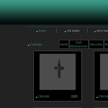
home
chi siamo
dove si
Fedi
Catalogo
Anelli
Orecchini
Br
Matrimoniali
CR4346
CR434