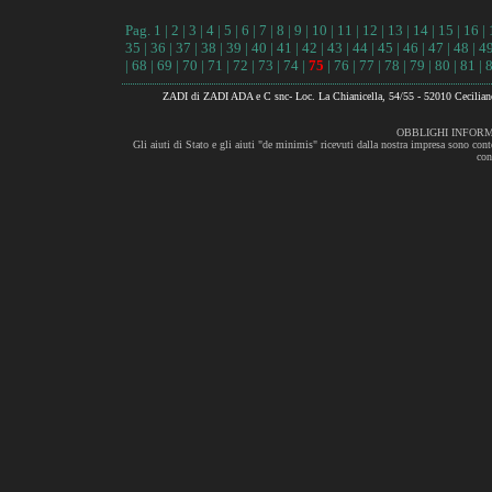
Pag.
1
|
2
|
3
|
4
|
5
|
6
|
7
|
8
|
9
|
10
|
11
|
12
|
13
|
14
|
15
|
16
|
35
|
36
|
37
|
38
|
39
|
40
|
41
|
42
|
43
|
44
|
45
|
46
|
47
|
48
|
4
|
68
|
69
|
70
|
71
|
72
|
73
|
74
|
75
|
76
|
77
|
78
|
79
|
80
|
81
|
ZADI di ZADI ADA e C snc- Loc. La Chianicella, 54/55 - 52010 Cecili
OBBLIGHI INFORM
Gli aiuti di Stato e gli aiuti "de minimis" ricevuti dalla nostra impresa sono cont
con