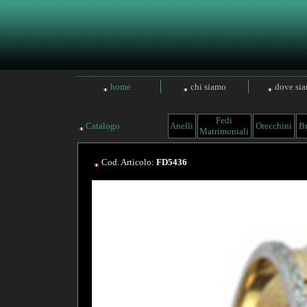
home
chi siamo
dove si
Fedi
Catalogo
Anelli
Orecchini
Br
Matrimoniali
Cod. Articolo:
FD5436