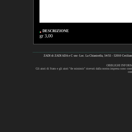
DESCRIZIONE
gr 3,00
ZADI di ZADI ADA e C snc- Loc. La Chianicella, 54/55 - 52010 Cecili
OBBLIGHI INFORM
Gli aiuti di Stato e gli aiuti "de minimis" ricevuti dalla nostra impresa sono cont
con