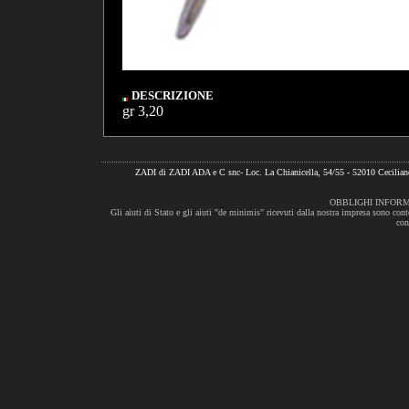
DESCRIZIONE
gr 3,20
ZADI di ZADI ADA e C snc- Loc. La Chianicella, 54/55 - 52010 Cecili
OBBLIGHI INFORM
Gli aiuti di Stato e gli aiuti "de minimis" ricevuti dalla nostra impresa sono cont
con