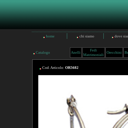
home
chi siamo
dove si
Fedi
Catalogo
Anelli
Orecchini
Br
Matrimoniali
Cod. Articolo:
OR5682