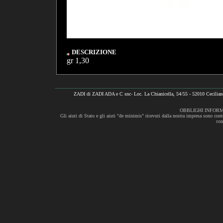
DESCRIZIONE
gr 1,30
ZADI di ZADI ADA e C snc- Loc. La Chianicella, 54/55 - 52010 Cecili
OBBLIGHI INFORM
Gli aiuti di Stato e gli aiuti "de minimis" ricevuti dalla nostra impresa sono cont
con