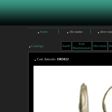
home
chi siamo
dove si
Fedi
Catalogo
Anelli
Orecchini
Br
Matrimoniali
Cod. Articolo:
OR5822