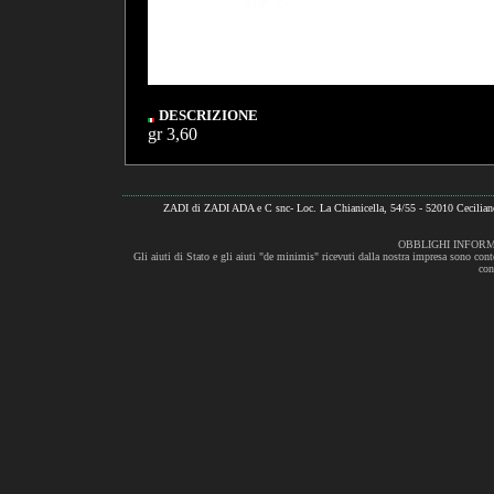
DESCRIZIONE
gr 3,60
ZADI di ZADI ADA e C snc- Loc. La Chianicella, 54/55 - 52010 Cecili
OBBLIGHI INFORM
Gli aiuti di Stato e gli aiuti "de minimis" ricevuti dalla nostra impresa sono cont
con