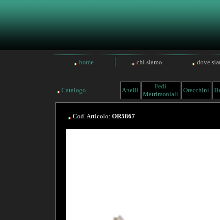
home
chi siamo
dove si
Fedi
Catalogo
Anelli
Orecchini
Br
Matrimoniali
Cod. Articolo:
OR5867