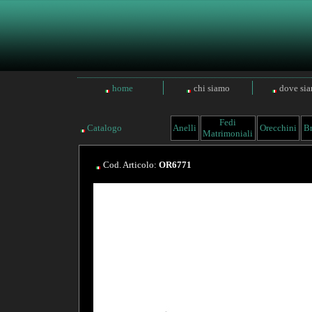
home
chi siamo
dove si
Fedi
Catalogo
Anelli
Orecchini
Br
Matrimoniali
Cod. Articolo:
OR6771