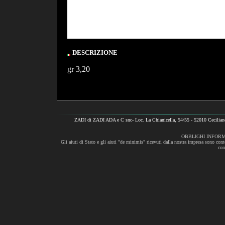
DESCRIZIONE
gr 3,20
ZADI di ZADI ADA e C snc- Loc. La Chianicella, 54/55 - 52010 Cecili
OBBLIGHI INFORM
Gli aiuti di Stato e gli aiuti "de minimis" ricevuti dalla nostra impresa sono cont
con