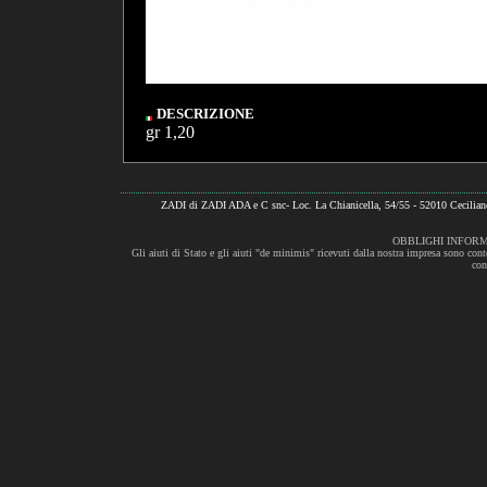
DESCRIZIONE
gr 1,20
ZADI di ZADI ADA e C snc- Loc. La Chianicella, 54/55 - 52010 Cecili
OBBLIGHI INFORM
Gli aiuti di Stato e gli aiuti "de minimis" ricevuti dalla nostra impresa sono cont
con