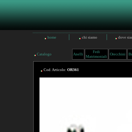
home
chi siamo
dove si
Fedi
Catalogo
Anelli
Orecchini
Br
Matrimoniali
Cod. Articolo:
OR361