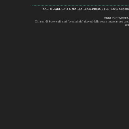
ZADI di ZADI ADA e C snc- Loc. La Chianicella, 54/55 - 52010 Cecili
OBBLIGHI INFORM
Gli aiuti di Stato e gli aiuti "de minimis" ricevuti dalla nostra impresa sono cont
con