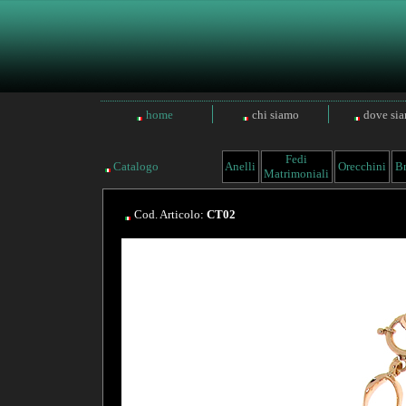
home
chi siamo
dove si
Fedi
Catalogo
Anelli
Orecchini
Br
Matrimoniali
Cod. Articolo:
CT02